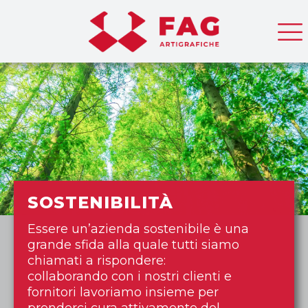
SOSTENIBILITÀ
Essere un’azienda sostenibile è una
grande sfida alla quale tutti siamo
chiamati a rispondere:
collaborando con i nostri clienti e
fornitori lavoriamo insieme per