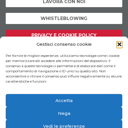
LAVORA CON NOI
WHISTLEBLOWING
PRIVACY E COOKIE POLICY
Gestisci consenso cookie
Per fornire le migliori esperienze, utilizziamo tecnologie come i cookie
per memorizzare e/o accedere alle informazioni del dispositivo. Il
consenso a queste tecnologie ci permetterà di elaborare dati come il
comportamento di navigazione o ID unici su questo sito. Non
acconsentire o ritirare il consenso può influire negativamente su alcune
caratteristiche e funzioni.
FAG Artigrafiche
N° Iscriz. Reg.Impr. C.F. P.IVA IT
02043840046
Accetta
R.E.A. 150806
Capitale Sociale 1.000.000 € i.v.
Nega
FOLLOW US
Vedi le preferenze