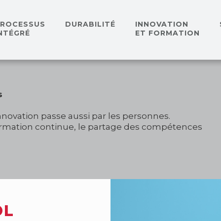
PROCESSUS
DURABILITÉ
INNOVATION
NTÉGRÉ
ET FORMATION
s
nnovation passe aussi par les personnes.
formation continue, le partage des compétences
OL