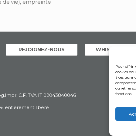
 de vie), empreinte
REJOIGNEZ-NOUS
WHISTLEBLOW
Pour offrir 
cookies pou
à ces techno
comportemen
ou retirer 
fonctions.
g.Impr. C.F. TVA IT 02043840046
0 € entièrement libéré
Ac