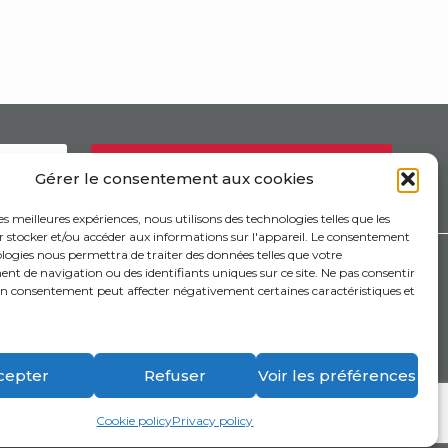
ING
CONFIDENTIALITÉ & COOKIES
Gérer le consentement aux cookies
les meilleures expériences, nous utilisons des technologies telles que les
r stocker et/ou accéder aux informations sur l'appareil. Le consentement
logies nous permettra de traiter des données telles que votre
t de navigation ou des identifiants uniques sur ce site. Ne pas consentir
son consentement peut affecter négativement certaines caractéristiques et
FOLLOW US
cepter
Refuser
Voir les préférences
Cookie policy
Privacy policy