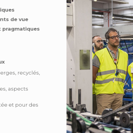
iques
ints de vue
t pragmatiques
ux
ierges, recyclés,
es, aspects
utée et pour des